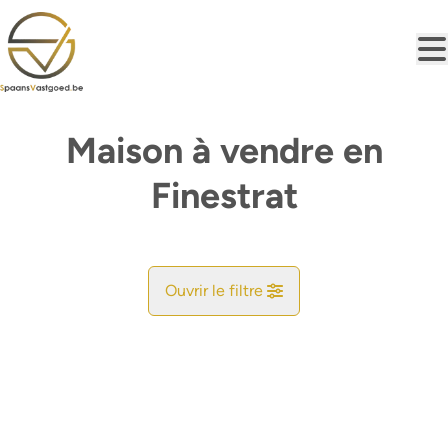
Aller au contenu principal
Maison à vendre en
Finestrat
Ouvrir le filtre
Commune
Finestrat (3509, 03509)
Remove
Vue de la carte