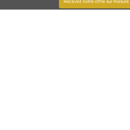
Recevez notre offre sur mesure
Sociale media:
Facebook
Instagram
X.com