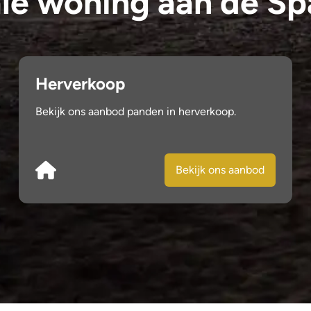
le woning aan de S
Herverkoop
Bekijk ons aanbod panden in herverkoop.
Bekijk ons aanbod