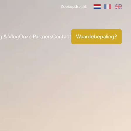
Zoekopdracht
g & Vlog
Onze Partners
Contact
Waardebepaling?