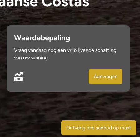
paanse Costas
Waardebepaling
Vraag vandaag nog een vrijblijvende schatting
van uw woning.
Aanvragen
Ontvang ons aanbod op maat