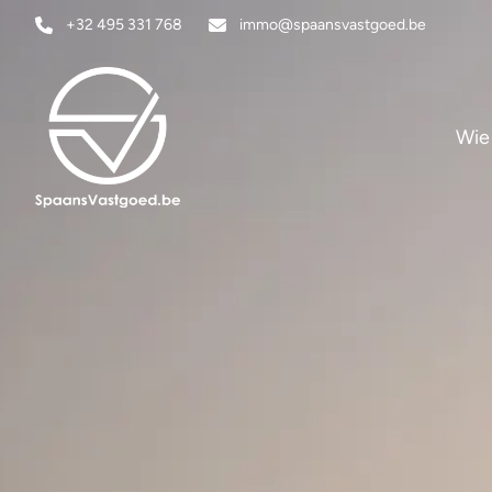
Ga naar hoofdinhoud
+32 495 331 768
immo@spaansvastgoed.be
Wie