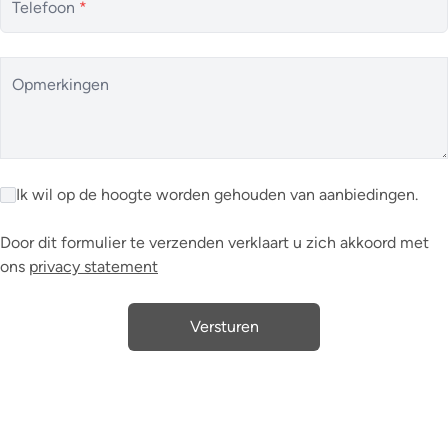
Telefoon
*
Opmerkingen
Ik wil op de hoogte worden gehouden van aanbiedingen.
Door dit formulier te verzenden verklaart u zich akkoord met
ons
privacy statement
Versturen
Bovenop onze Spaanse erkenning (RAICV - API) zij wij ook
erkend BIV-vastgoedmakelaar (België). Dit houdt in dat wij
gemachtigd zijn om op Belgisch grondgebied in het kader van
Spaans Vastgoed, informatie te verstrekken en begeleiding te