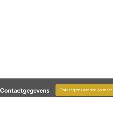
Contactgegevens
Ontvang ons aanbod op maat
SpaansVastgoed.be - CostasRealEstate.com
C/Escorpio 35 pta 119 - Urb. Al Andalus
03189 Orihuela Costa - (Alicante) Spain