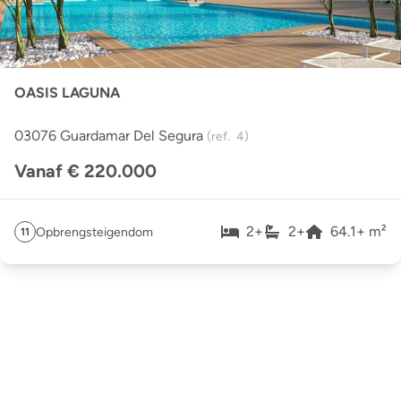
OASIS LAGUNA
03076 Guardamar Del Segura
(ref.
4
)
Vanaf € 220.000
2
+
2
+
64.1
+
m²
Opbrengsteigendom
11