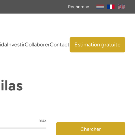
Recherche
ida
Investir
Collaborer
Contact
Estimation gratuite
ilas
max
Chercher