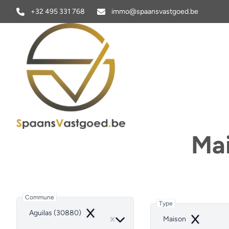
Aller au contenu principal
+32 495 331 768
immo@spaansvastgoed.be
Mai
Commune
Type
Aguilas (30880)
Remove
Maison
Remove