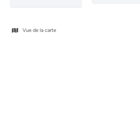
Vue de la carte
Villa
Maison 
30880 Aguilas (espagne)
30003 Ág
(ref.