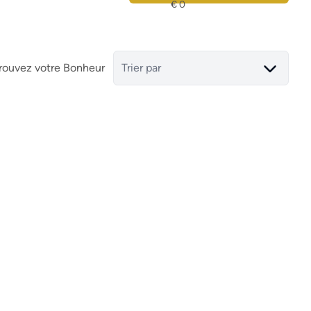
rouvez votre Bonheur
Trier par
Maison mitoyenne
30003 Águilas (espagne)
(ref.
(ref.