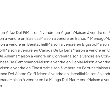
en Alfaz Del Pi
Maison à vendre en Algorfa
Maison à vendre en 
on à vendre en Balsicas
Maison à vendre en Baños Y Mendigo
Ma
on à vendre en Benitachell
Maison à vendre en Bigastro
Maison 
olf
Maison à vendre en Cañada De La Leña
Maison à vendre en 
De Alhama
Maison à vendre en Corvera
Maison à vendre en Corv
Dehesa De Campoamor
Maison à vendre en Denia
Maison à vendre
aison à vendre en Finestrat
Maison à vendre en Fortuna
Maison 
enda Del Alamo Golf
Maison à vendre en Jacarilla
Maison à vend
errada
Maison à vendre en La Manga Del Mar Menor
Maison à ve
on