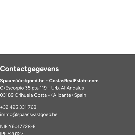
Contactgegevens
SpaansVastgoed.be - CostasRealEstate.com
C/Escorpio 35 pta 119 - Urb. Al Andalus
03189 Orihuela Costa - (Alicante) Spain
+32 495 331 768
immo@spaansvastgoed.be
NIE Y6017728-E
IPI: 520127