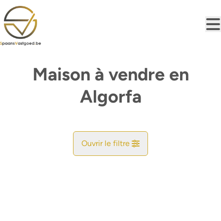
Aller au contenu principal
Maison à vendre en
Algorfa
Ouvrir le filtre
Commune
Algorfa (03169)
Remove
Vue de la carte