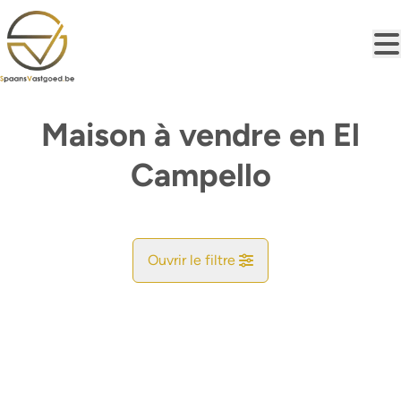
Aller au contenu principal
Maison à vendre en El
Campello
Ouvrir le filtre
Commune
Trouvez votre Bonheur
Type