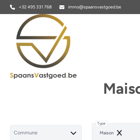
Aller au contenu principal
+32 495 331 768
immo@spaansvastgoed.be
Maiso
Type
Commune
Maison
Remove