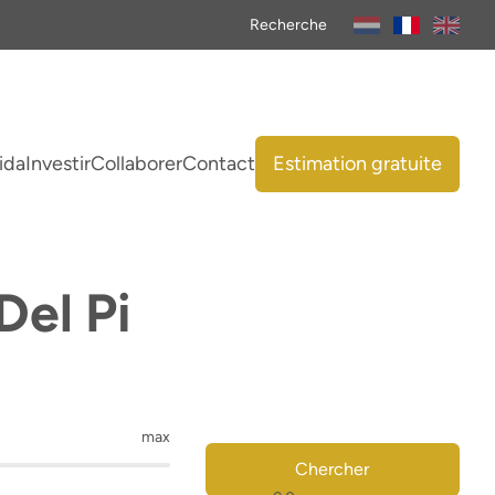
Recherche
ida
Investir
Collaborer
Contact
Estimation gratuite
Del Pi
max
Chercher