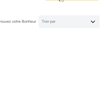
rouvez votre Bonheur
Trier par
Maison mitoyenne
tar
30036 San Pedro Del Pinatar
(espagne)
(ref.
15818
)