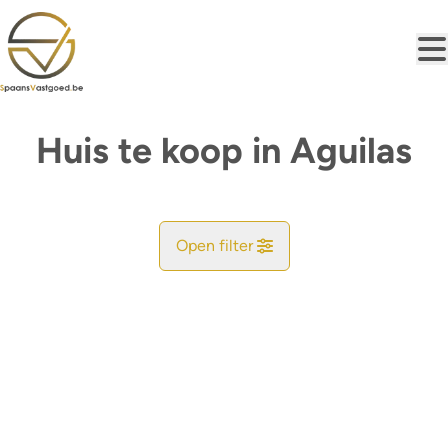
Ga naar hoofdinhoud
Huis te koop in Aguilas
Open filter
Gemeente
Aguilas (30880)
Remove
Kaartweergave
Type
Huis
Zoekopdracht
Sorteer op