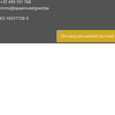
+32 495 331 768
immo@spaansvastgoed.be
ES Y6017728-E
Ontvang ons aanbod op maat