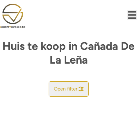
Ga naar hoofdinhoud
Huis te koop in Cañada De
La Leña
Open filter
Gemeente
Zoekopdracht
Sorteer op
Type