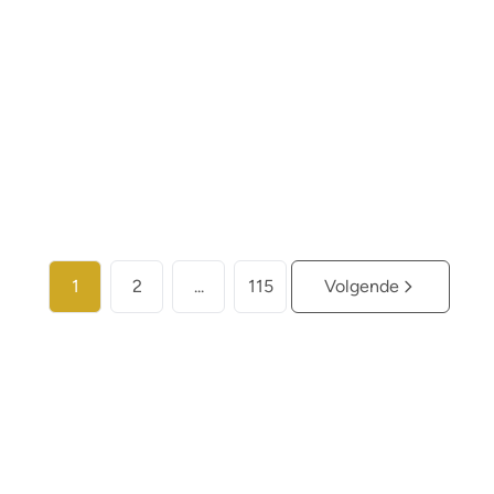
€ 3.100.000
5
5
443
m²
1387
m²
1
Meer info
1
2
...
115
Volgende