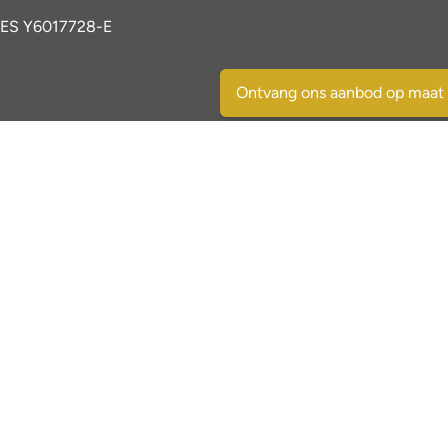
ES Y6017728-E
Ontvang ons aanbod op maat