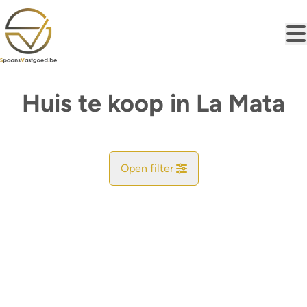
Ga naar hoofdinhoud
Huis te koop in La Mata
Open filter
Gemeente
Zoekopdracht
Sorteer op
Type
Huis
Remove