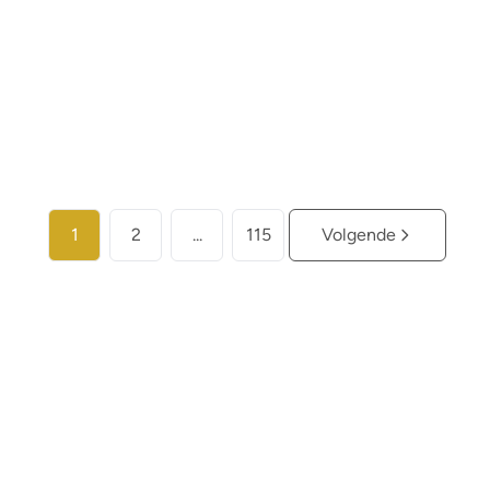
3
2
100
m²
301
m²
1
Meer info
1
2
...
115
Volgende