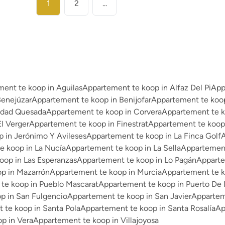
1
2
...
ent te koop in Aguilas
Appartement te koop in Alfaz Del Pi
App
Benejúzar
Appartement te koop in Benijofar
Appartement te koop
udad Quesada
Appartement te koop in Corvera
Appartement te k
l Verger
Appartement te koop in Finestrat
Appartement te koop
 in Jerónimo Y Avileses
Appartement te koop in La Finca Golf
A
e koop in La Nucía
Appartement te koop in La Sella
Appartement 
oop in Las Esperanzas
Appartement te koop in Lo Pagán
Apparte
p in Mazarrón
Appartement te koop in Murcia
Appartement te k
te koop in Pueblo Mascarat
Appartement te koop in Puerto De
p in San Fulgencio
Appartement te koop in San Javier
Appartem
 te koop in Santa Pola
Appartement te koop in Santa Rosalía
Ap
p in Vera
Appartement te koop in Villajoyosa