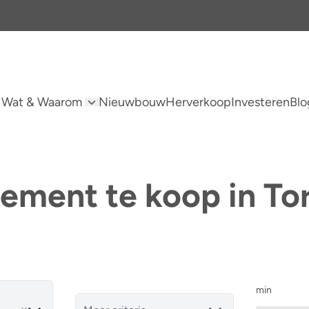
 Wat & Waarom
Nieuwbouw
Herverkoop
Investeren
Blo
ement te koop in Tor
min
ve