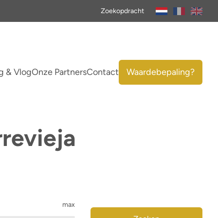
Zoekopdracht
g & Vlog
Onze Partners
Contact
Waardebepaling?
revieja
max