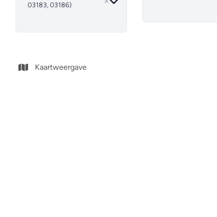
03183, 03186)
Kaartweergave
Penthouse - Duplex
Appart