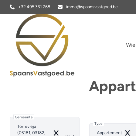
Ga naar hoofdinhoud
+32 495 331 768
immo@spaansvastgoed.be
Wie
Appart
Gemeente
Type
Torrevieja
(03181, 03182,
Appartement
Remove
Remo