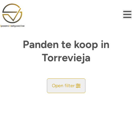
Ga naar hoofdinhoud
Panden te koop in
Torrevieja
Open filter
Gemeente
Torrevieja (03181, 03182, 03183, 03186)
Remove
Kaartweergave