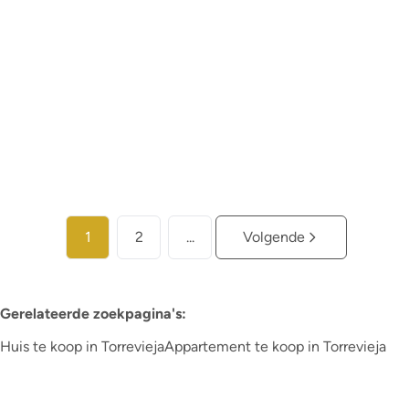
€ 259.000
1
1
74
m²
Meer info
1
2
...
Volgende
Gerelateerde zoekpagina's
:
Huis te koop in Torrevieja
Appartement te koop in Torrevieja