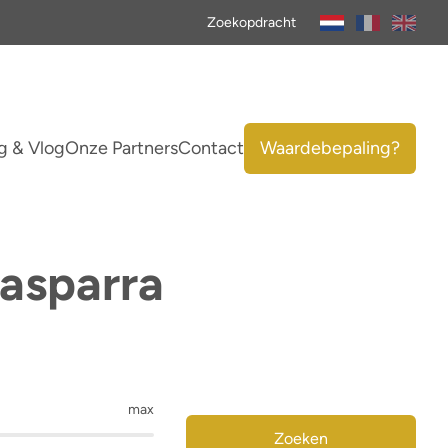
Zoekopdracht
g & Vlog
Onze Partners
Contact
Waardebepaling?
asparra
max
Zoeken