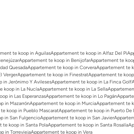
ment te koop in Aguilas
Appartement te koop in Alfaz Del Pi
Ap
Benejúzar
Appartement te koop in Benijofar
Appartement te koop
udad Quesada
Appartement te koop in Corvera
Appartement te k
l Verger
Appartement te koop in Finestrat
Appartement te koop
 in Jerónimo Y Avileses
Appartement te koop in La Finca Golf
A
e koop in La Nucía
Appartement te koop in La Sella
Appartement 
oop in Las Esperanzas
Appartement te koop in Lo Pagán
Apparte
p in Mazarrón
Appartement te koop in Murcia
Appartement te k
te koop in Pueblo Mascarat
Appartement te koop in Puerto De
p in San Fulgencio
Appartement te koop in San Javier
Appartem
 te koop in Santa Pola
Appartement te koop in Santa Rosalía
Ap
 in Torrevieja
Appartement te koop in Vera