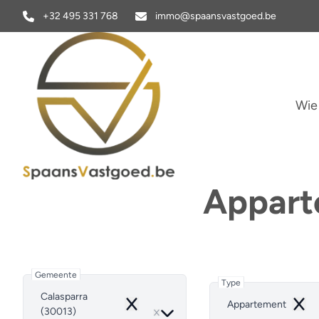
Ga naar hoofdinhoud
+32 495 331 768
immo@spaansvastgoed.be
Wie
Appart
Gemeente
Type
Calasparra
Appartement
Remove
Remo
(30013)