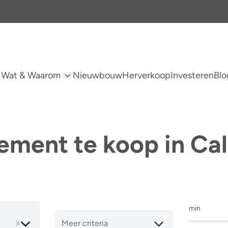
 Wat & Waarom
Nieuwbouw
Herverkoop
Investeren
Blo
ement te koop in Cal
min
ve
Meer criteria