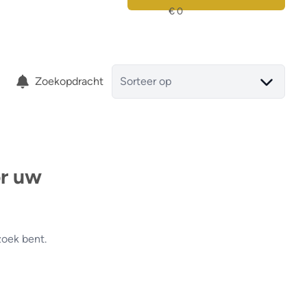
Zoekopdracht
Sorteer op
or uw
zoek bent.