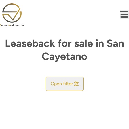
Skip to main content
Leaseback for sale in San
Cayetano
Open filter
City
Map view
Type