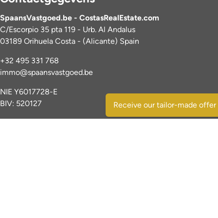
SpaansVastgoed.be - CostasRealEstate.com
C/Escorpio 35 pta 119 - Urb. Al Andalus
03189 Orihuela Costa - (Alicante) Spain
+32 495 331 768
immo@spaansvastgoed.be
NIE Y6017728-E
BIV: 520127
Receive our tailor-made offer