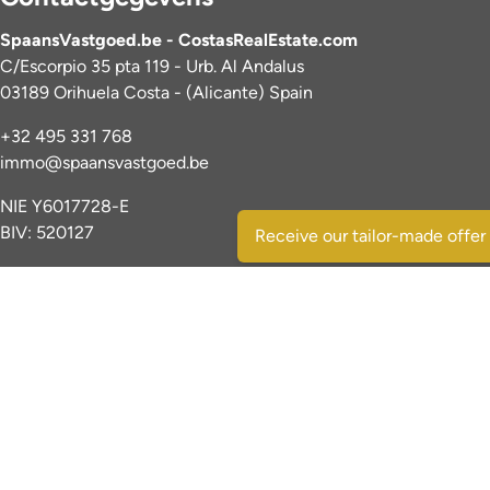
SpaansVastgoed.be - CostasRealEstate.com
C/Escorpio 35 pta 119 - Urb. Al Andalus
03189 Orihuela Costa - (Alicante) Spain
+32 495 331 768
immo@spaansvastgoed.be
NIE Y6017728-E
BIV: 520127
Receive our tailor-made offer