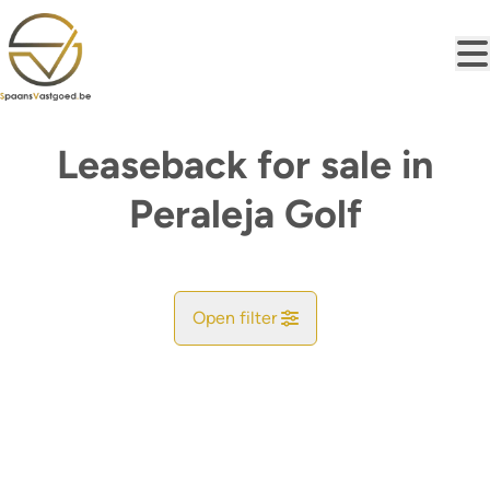
Skip to main content
Leaseback for sale in
Peraleja Golf
Open filter
City
Map view
Type