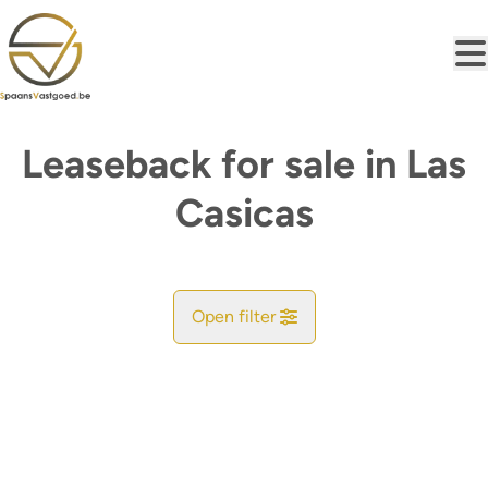
Skip to main content
Leaseback for sale in Las
Casicas
Open filter
City
Map view
Type