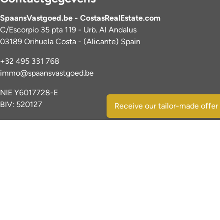
SpaansVastgoed.be - CostasRealEstate.com
C/Escorpio 35 pta 119 - Urb. Al Andalus
03189 Orihuela Costa - (Alicante) Spain
+32 495 331 768
immo@spaansvastgoed.be
NIE Y6017728-E
BIV: 520127
Receive our tailor-made offer