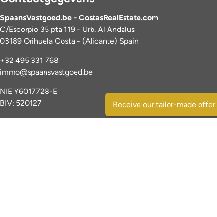
SpaansVastgoed.be - CostasRealEstate.com
C/Escorpio 35 pta 119 - Urb. Al Andalus
03189 Orihuela Costa - (Alicante) Spain
+32 495 331 768
immo@spaansvastgoed.be
NIE Y6017728-E
BIV: 520127
Receive our tailor-made offer