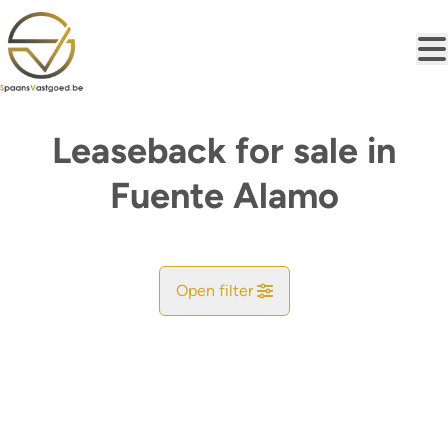
Skip to main content
Leaseback for sale in
Fuente Alamo
Open filter
City
Map view
Type