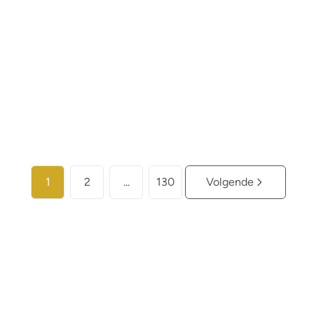
€ 259.000
2
2
104
m²
Meer info
1
2
...
130
Volgende