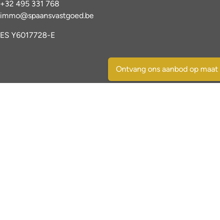
+32 495 331 768
immo@spaansvastgoed.be
ES Y6017728-E
Ontvang ons aanbod op maat