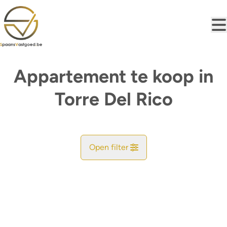
Ga naar hoofdinhoud
Appartement te koop in
Torre Del Rico
Open filter
Gemeente
Zoekopdracht
Sorteer op
Type