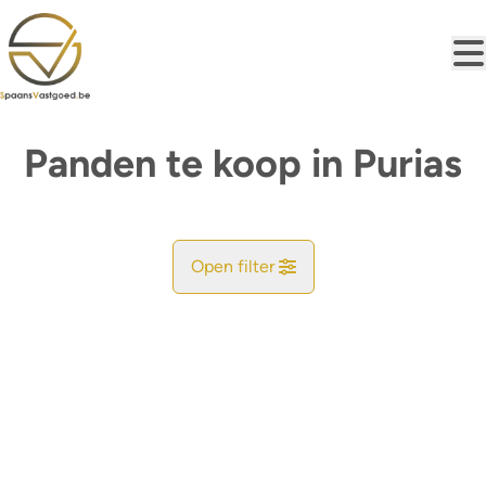
Ga naar hoofdinhoud
Panden te koop in Purias
Open filter
Gemeente
Zoekopdracht
Sorteer op
Type