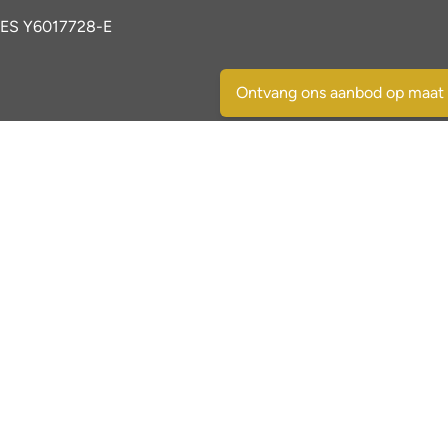
ES Y6017728-E
Ontvang ons aanbod op maat