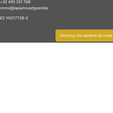
+32 495 331 768
immo@spaansvastgoed.be
ES Y6017728-E
Ontvang ons aanbod op maat