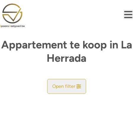
Ga naar hoofdinhoud
Appartement te koop in La
Herrada
Open filter
Gemeente
Zoekopdracht
Sorteer op
Type