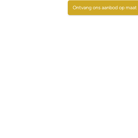
Ontvang ons aanbod op maat
Contactgegevens
SpaansVastgoed.be - CostasRealEstate.com
C/Escorpio 35 pta 119 - Urb. Al Andalus
03189 Orihuela Costa - (Alicante) Spain
+32 495 331 768
immo@spaansvastgoed.be
ES Y6017728-E