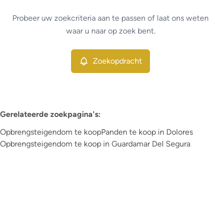
Type
Probeer uw zoekcriteria aan te passen of laat ons weten
Opbrengsteigendom
Zoekopdracht
Sorteer op
Remove
waar u naar op zoek bent.
Zoekopdracht
Meer criteria
Min. budget
Gerelateerde zoekpagina's
:
Opbrengsteigendom te koop
Panden te koop in Dolores
Max. budget
Opbrengsteigendom te koop in Guardamar Del Segura
Zoeken