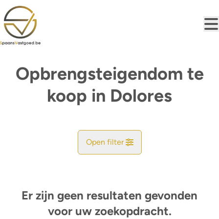
Ga naar hoofdinhoud
Opbrengsteigendom te
koop in Dolores
Open filter
Gemeente
Dolores (03150)
Er zijn geen resultaten gevonden
Remove
Kaartweergave
voor uw zoekopdracht.