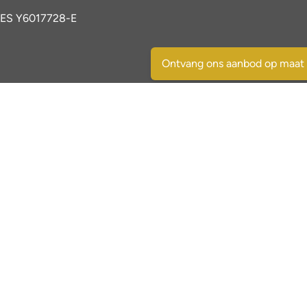
ES Y6017728-E
Ontvang ons aanbod op maat