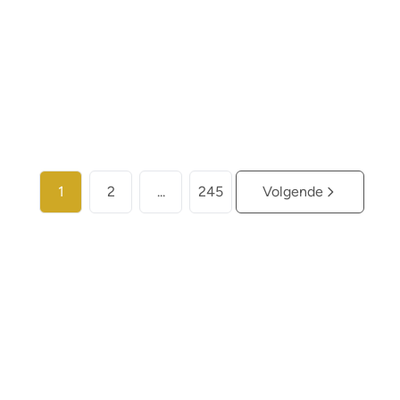
2
2
104
m²
Meer info
1
2
...
245
Volgende