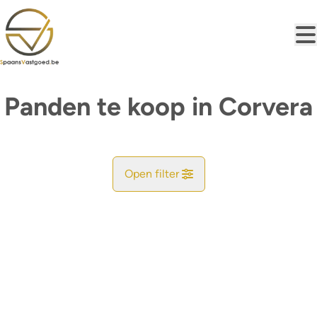
Ga naar hoofdinhoud
Panden te koop in Corvera
Open filter
Gemeente
Zoekopdracht
Sorteer op
Type