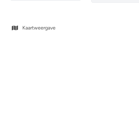
Kaartweergave
Huis - Bemeubeld
Huis
€ 290.000
€ 299.