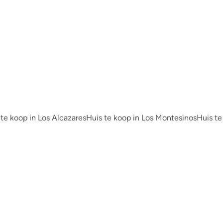
2
2
1
 te koop in Los Alcazares
Huis te koop in Los Montesinos
Huis te