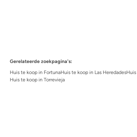
4
4
520
m²
5
800
m²
Gerelateerde zoekpagina's
:
Huis te koop in Fortuna
Huis te koop in Las Heredades
Huis
Huis te koop in Torrevieja