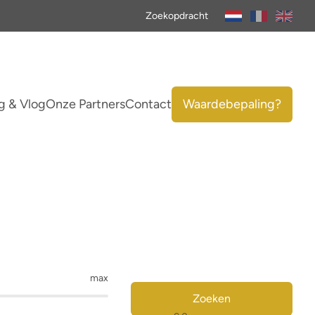
Zoekopdracht
g & Vlog
Onze Partners
Contact
Waardebepaling?
max
Zoeken