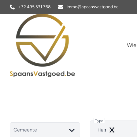
Ga naar hoofdinhoud
+32 495 331 768
immo@spaansvastgoed.be
Wie
Type
Gemeente
Huis
Remove