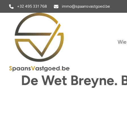
Ga naar hoofdinhoud
+32 495 331 768
immo@spaansvastgoed.be
Wie
De Wet Breyne. B