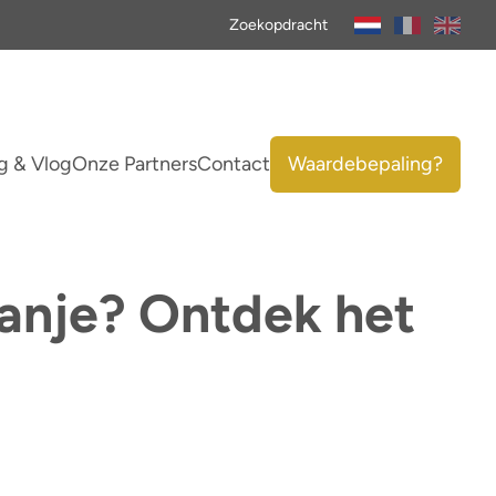
Zoekopdracht
g & Vlog
Onze Partners
Contact
Waardebepaling?
panje? Ontdek het