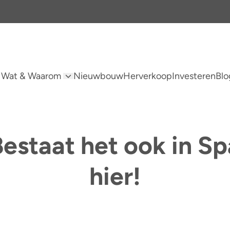
 Wat & Waarom
Nieuwbouw
Herverkoop
Investeren
Blo
estaat het ook in S
hier!