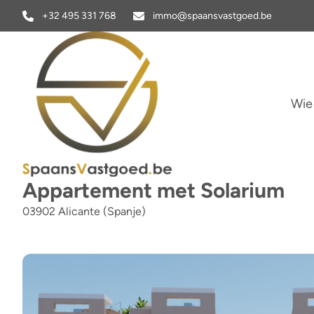
Ga naar hoofdinhoud
+32 495 331 768
immo@spaansvastgoed.be
Wie
Appartement met Solarium
03902 Alicante (Spanje)