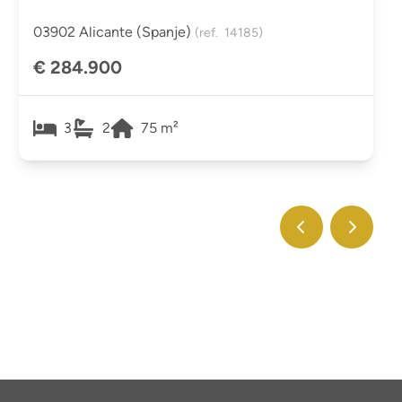
03902 Alicante (spanje)
(ref.
14185
)
€ 284.900
3
2
75
m²