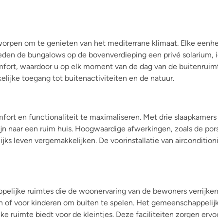
orpen om te genieten van het mediterrane klimaat. Elke eenhe
ieden de bungalows op de bovenverdieping een privé solarium,
ort, waardoor u op elk moment van de dag van de buitenruimte 
lijke toegang tot buitenactiviteiten en de natuur.
fort en functionaliteit te maximaliseren. Met drie slaapkame
n naar een ruim huis. Hoogwaardige afwerkingen, zoals de porse
ijks leven vergemakkelijken. De voorinstallatie van aircondition
elijke ruimtes die de woonervaring van de bewoners verrijke
 of voor kinderen om buiten te spelen. Het gemeenschappelijk
 ruimte biedt voor de kleintjes. Deze faciliteiten zorgen ervoo