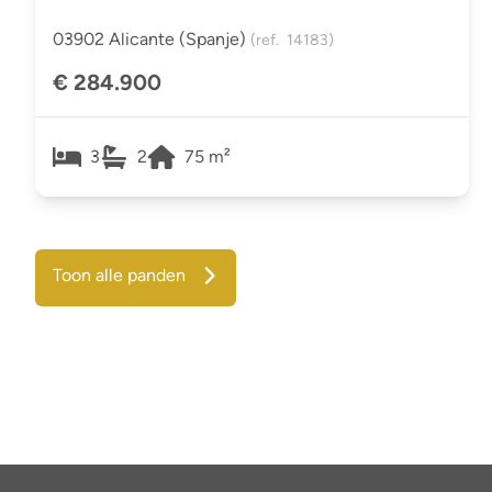
03902 Alicante (spanje)
(ref.
14183
)
€ 284.900
3
2
75
m²
Toon alle panden