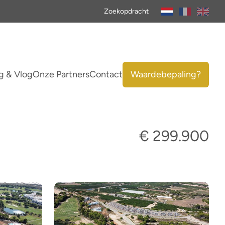
Zoekopdracht
g & Vlog
Onze Partners
Contact
Waardebepaling?
€ 299.900