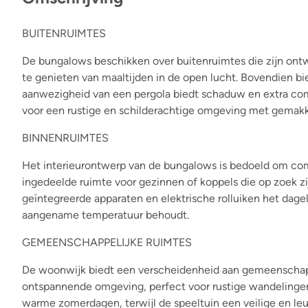
BUITENRUIMTES
De bungalows beschikken over buitenruimtes die zijn ontw
te genieten van maaltijden in de open lucht. Bovendien b
aanwezigheid van een pergola biedt schaduw en extra comf
voor een rustige en schilderachtige omgeving met gemakke
BINNENRUIMTES
Het interieurontwerp van de bungalows is bedoeld om com
ingedeelde ruimte voor gezinnen of koppels die op zoek zij
geïntegreerde apparaten en elektrische rolluiken het dagel
aangename temperatuur behoudt.
GEMEENSCHAPPELIJKE RUIMTES
De woonwijk biedt een verscheidenheid aan gemeenschapp
ontspannende omgeving, perfect voor rustige wandelingen
warme zomerdagen, terwijl de speeltuin een veilige en leuke