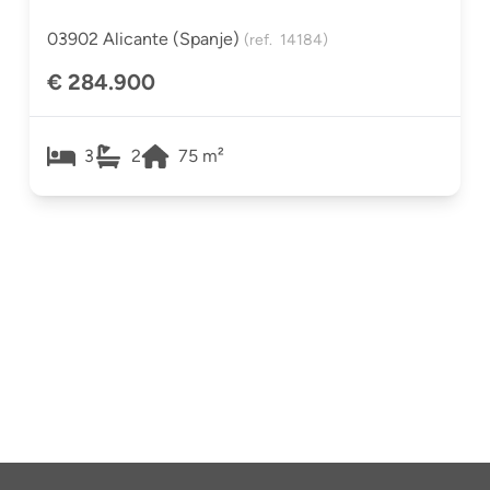
03902 Alicante (spanje)
(ref.
14184
)
€ 284.900
3
2
75
m²