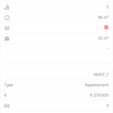
2
96
m²
25
m²
-
18007_7
Type
Appartement
€
€
276 000
3