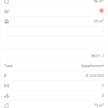
96
m²
25
m²
-
18011_1
Type
Appartement
€
€
245 000
2
2
73
m²