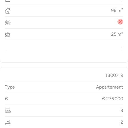
96
m²
25
m²
-
18007_9
Type
Appartement
€
€
276 000
3
2