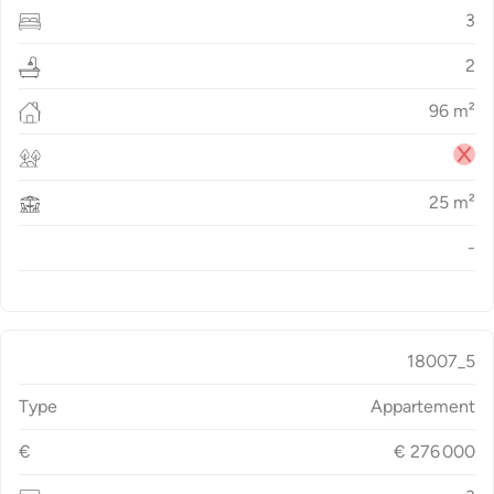
3
2
96
m²
25
m²
-
18007_5
Type
Appartement
€
€
276 000