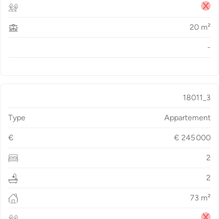
20
m²
-
18011_3
Type
Appartement
€
€
245 000
2
2
73
m²