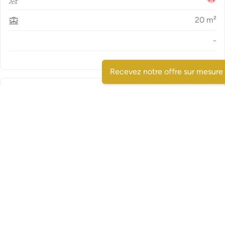
20
m²
-
Recevez notre offre sur mesure
18011_4
Type
Appartement
€
€
245 000
2
2
73
m²