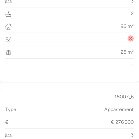
3
2
96
m²
25
m²
-
18007_6
Type
Appartement
€
€
276 000
3