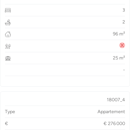
3
2
96
m²
25
m²
-
18007_4
Type
Appartement
€
€
276 000