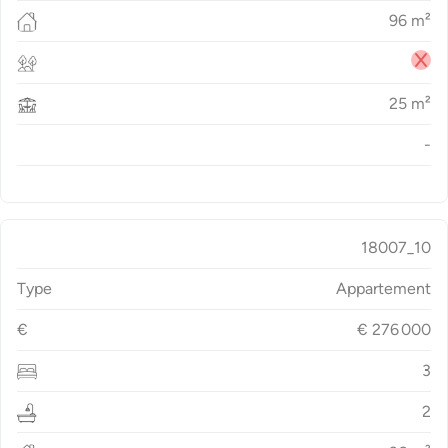
96
m²
25
m²
-
18007_10
Type
Appartement
€
€
276 000
3
2