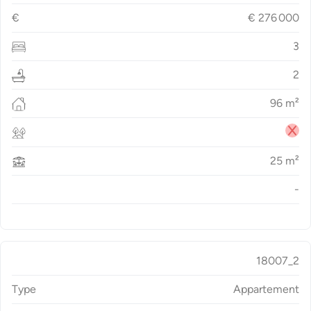
€
€
276 000
3
2
96
m²
25
m²
-
18007_2
Type
Appartement