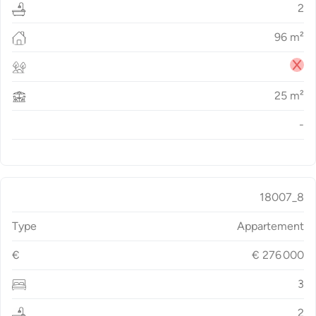
2
96
m²
25
m²
-
18007_8
Type
Appartement
€
€
276 000
3
2