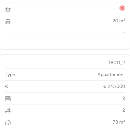
20
m²
-
18011_2
Type
Appartement
€
€
245 000
2
2
73
m²