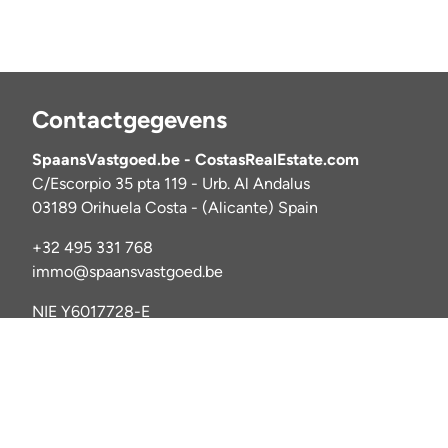
Contactgegevens
SpaansVastgoed.be - CostasRealEstate.com
C/Escorpio 35 pta 119 - Urb. Al Andalus
03189 Orihuela Costa - (Alicante) Spain
+32 495 331 768
immo@spaansvastgoed.be
NIE Y6017728-E
IPI: 520127