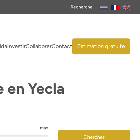
Recherche
ida
Investir
Collaborer
Contact
Estimation gratuite
 en Yecla
max
Chercher