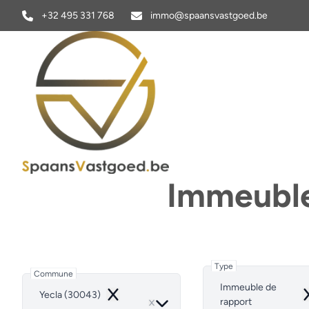
Aller au contenu principal
+32 495 331 768
immo@spaansvastgoed.be
Immeuble
Type
Commune
Immeuble de
Yecla (30043)
Remove
R
rapport