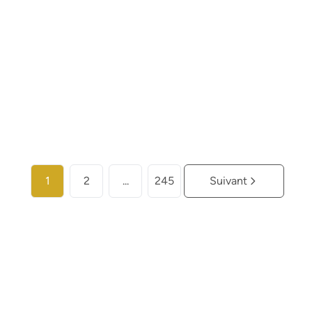
€ 259.000
2
2
104
m²
Plus d'infos
1
2
...
245
Suivant