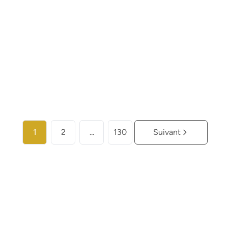
€ 259.000
2
2
104
m²
Plus d'infos
1
2
...
130
Suivant