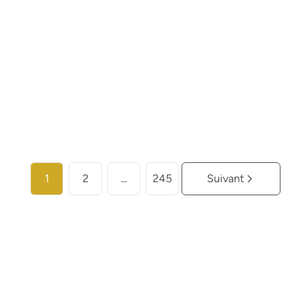
€ 259.000
2
2
104
m²
Plus d'infos
1
2
...
245
Suivant