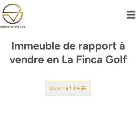
Aller au contenu principal
Immeuble de rapport à
vendre en La Finca Golf
Ouvrir le filtre
Commune
Vue de la carte
Type