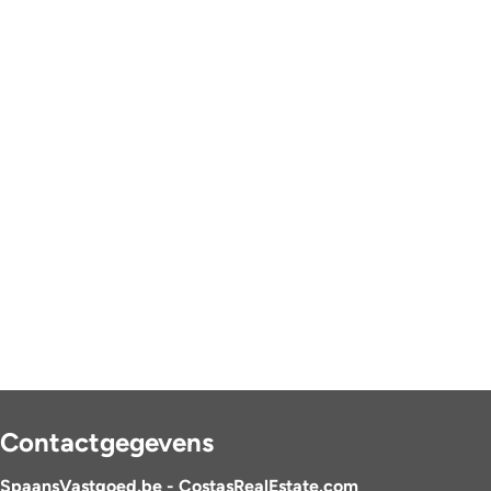
Contactgegevens
SpaansVastgoed.be - CostasRealEstate.com