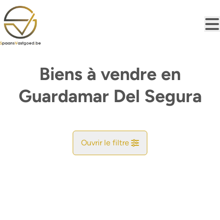
Aller au contenu principal
Biens à vendre en
Guardamar Del Segura
Ouvrir le filtre
Commune
Guardamar Del Segura (03076, 03140, 03149)
Remove
Vue de la carte