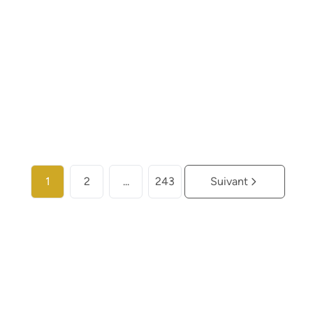
€ 453.000
2
2
110
m²
1
Plus d'infos
1
2
...
243
Suivant