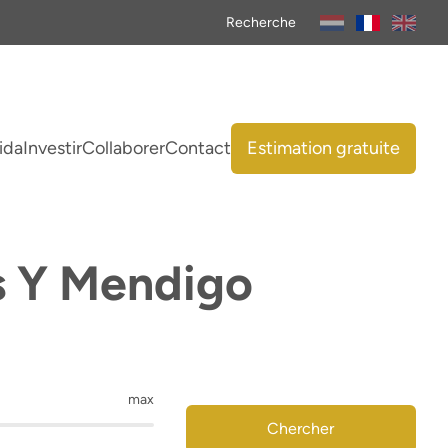
Recherche
ida
Investir
Collaborer
Contact
Estimation gratuite
s Y Mendigo
max
Chercher