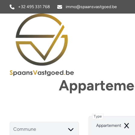
Aller au contenu principal
+32 495 331 768
immo@spaansvastgoed.be
Appartemen
Type
Appartement
Remo
Commune