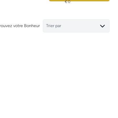
rouvez votre Bonheur
Trier par
larium
Appartement avec Solarium
)
03902 Alicante (espagne)
(ref.
(ref.