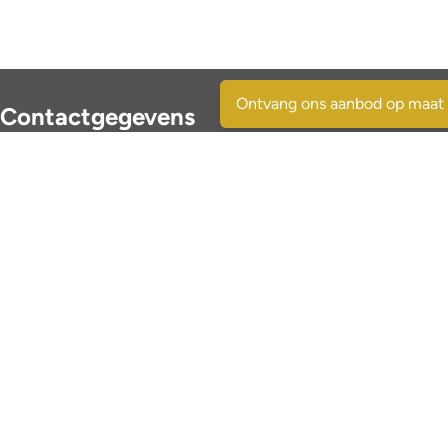
Ontvang ons aanbod op maat
Contactgegevens
SpaansVastgoed.be - CostasRealEstate.com
C/Escorpio 35 pta 119 - Urb. Al Andalus
03189 Orihuela Costa - (Alicante) Spain
+32 495 331 768
immo@spaansvastgoed.be
ES Y6017728-E